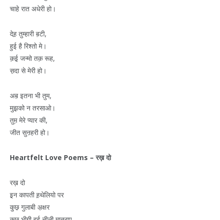
चाहे रात अधेरी हो।
देह़ तुम्हारी ब़टी,
हुई है रिश्तो मे।
क़ई़ जन्मो तक़ रूह,
स़दा से मेरी हो।
अब़ इतना भी तुम,
मुझ़को न तरसाओ।
तुम़ मेरे प्यार की,
जीत सुऩहरी हो।
Heartfelt Love Poems –
रख़
दो
रख़ दो
इ़न कापती ह़थेलियो पर
कु़छ़ गुलाबी अ़क्षर
कुछ़ भी़गी हुई नी़ली मात्राए