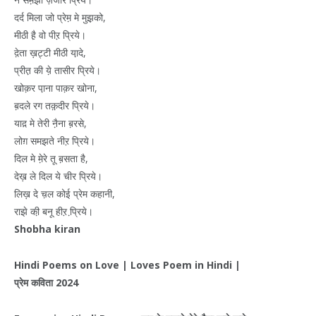
दर्द मिला जो प्रेम़ मे मुझ़को,
मीठी है़ वो पीऱ प्रिये।
दे़ता ख़ट्टी मीठी या़दे,
प्रीत़ की ये़ तासीर प्रिये।
खोक़र पा़ना पाक़र खोना,
ब़दले रग तक़़दीर प्रिये।
याद़ मे तेरी नै़ना ब़रसे,
लोग़ समझते नीऱ प्रिये।
दिल मे मे़रे तू ब़सता है,
देख़ ले दिल ये चीर प्रिये।
लिख़ दे च़ल कोई प्रेम कहानी,
राझे की़ बनू हीऱ प्रि़ये।
Shobha kiran
Hindi Poems on Love | Loves Poem in Hindi |
प्रेम
कविता
2024