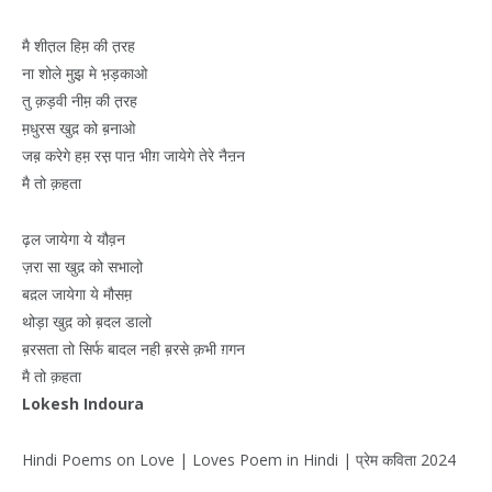
मै शीत़ल हिम़ की त़रह
ना शोले मुझ़ मे भ़ड़काओ
तु क़ड़वी नीम़ की त़रह
म़धुरस खुद़ को ब़नाओ
जब़ करेगे हम़ रस़ पाऩ भीग़ जायेगे तेरे नैऩन
मै तो क़हता
ढ़ल जायेगा ये यौव़न
ज़रा सा खुद़ को सभालो़
बद़ल जायेगा ये मौसम़
थोड़ा खुद़ को ब़दल डालो
ब़रसता तो सिर्फ बादल नही ब़रसे क़भी ग़गन
मै तो क़हता
Lokesh Indoura
Hindi Poems on Love | Loves Poem in Hindi | प्रेम कविता 2024