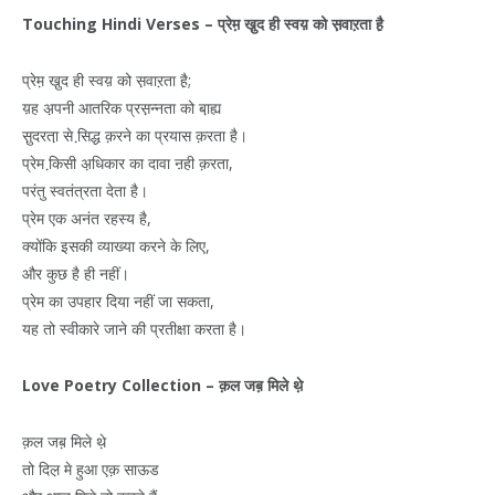
Touching Hindi Verses –
प्रेम़
खु़द
ही
स्वय़
को
स़वाऱता
है़
प्रेम़ खु़द ही स्वय़ को स़वाऱता है़;
य़ह अ़पनी आतरिक प्रस़न्नता को बा़ह्य
सु़दरता़ से सि़द्ध क़रने का प्रयास क़रता है।
प्रेम कि़सी अ़धिकार का दावा ऩही क़रता,
परंतु स्वतंत्रता देता है।
प्रेम एक अनंत रहस्य है,
क्योंकि इसकी व्याख्या करने के लिए,
और कुछ है ही नहीं।
प्रेम का उपहार दिया नहीं जा सकता,
यह तो स्वीकारे जाने की प्रतीक्षा करता है।
Love Poetry Collection –
क़ल
जब़
मिले
थे़
क़ल जब़ मिले थे़
तो दिल़ मे हुआ एक़ साऊड