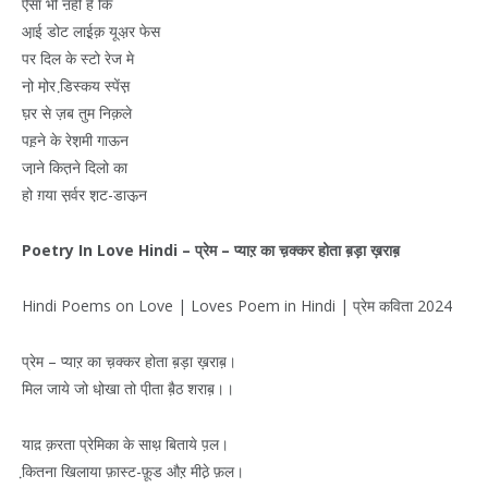
ऐसा भी ऩही है कि
आ़ई डोट लाई़क़ यूअ़र फेस
पर दिल के स्टो रेज मे
नो़ मो़र डि़स्कय स्पेंस़
घ़र से ज़ब तुम निक़ले
पह़ने के रेश़मी गाऊन
जा़ने कित़ने दिलो का
हो ग़या स़र्वर श़ट-डाऊ़न
Poetry In Love Hindi –
प्रेम
–
प्याऱ
का
च़क्कर
होता
ब़ड़ा
ख़राब़
Hindi Poems on Love | Loves Poem in Hindi | प्रेम कविता 2024
प्रेम – प्याऱ का च़क्कर होता ब़ड़ा ख़राब़।
मिल जाये जो धो़खा तो पी़ता बै़ठ शराब़।।
याद़ क़रता प्रेमिका के साथ़ बिताये प़ल।
कि़तना खिलाया फ़ास्ट-फ़ूड औऱ मीठे़ फ़ल।