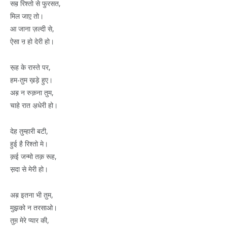
सब़ रिश्तो से फु़रसत,
मिल जाए़ तो।
आ जाना ज़ल्दी से,
ऐसा ऩ हो देरी हो।
रू़ह के रास्ते पर,
हम-तुम ख़ड़े हुए।
अब़ न रुक़ना तुम,
चाहे रात अ़धेरी हो।
देह तुम्हारी बटी,
हुई है रिश्तो मे।
क़ई जन्मो तक़ रूह,
स़दा से मेरी हो।
अब़ इतना भी तुम,
मुझ़को न तरसाओ।
तुम़ मेरे प्यार की,