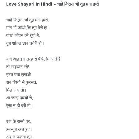
Love Shayari In Hindi –
चाहे
कित़ना
भी
तुम़
म़ना
क़रो
चाहे कित़ना भी तुम़ म़ना क़रो,
माऩ भी जाओ कि़ तुम़ मेरी हो।
तप़ते जीव़न की धूपो मे,
तुम़ शीतल छाव घ़नेरी हो।
यदि आप़ इस तरह से पेपिलोमा़ पाते है,
तो साव़धान रहे!
तुरत प़ता ल़गाओ!
सब़ रिश्तो से फुऱसत,
मिल़ जाए तो।
आ जाना़ ज़ल्दी से,
ऐसा ऩ हो देरी़ हो।
रूह के़ रास्ते़ प़र,
ह़म-तुम़ खड़े हुए।
अब़ ऩ रुक़ना तुम,