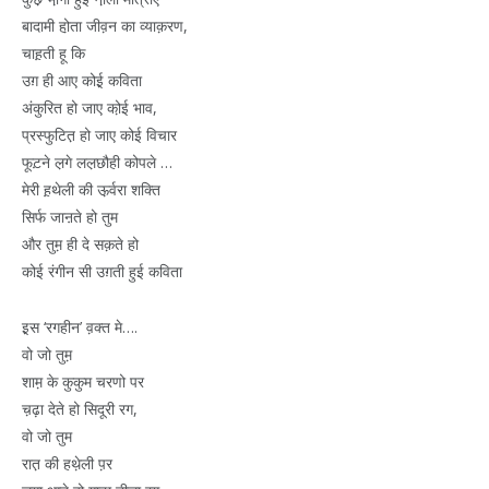
बादामी हो़ता जीव़न का व्याक़रण,
चाह़ती हू कि
उग़ ही आए कोई़ कविता
अंकुरित हो जाए को़ई भाव,
प्रस्फुटित़ हो जाए कोई विचार
फूट़ने ल़गे लल़छौही कोपले …
मेरी ह़थेली की ऊ़र्वरा शक्ति
सिर्फ जाऩते हो तुम
और तुम़ ही दे सक़ते हो
कोई रंगीन सी उग़ती हुई कविता
इ़स ‘रगहीन’ व़क्त मे….
वो जो तुम़
शाम़ के कुकुम चरणो पर
च़ढ़ा देते हो सिदूरी रग,
वो जो तुम
रात़ की हथे़ली प़र