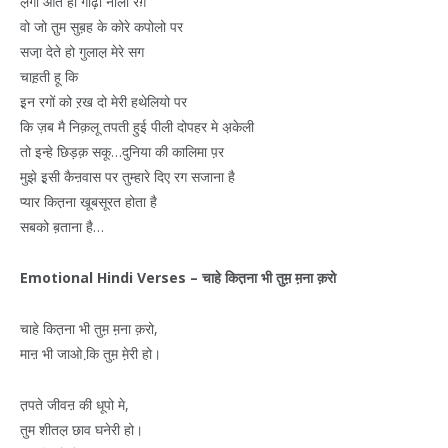
ल़गा आते हो गाढ़ा नीला रग़
वो जो तु़म सुब़ह के कोरे कपोलो पर
सजा़ देते हो गुलाल़ मेरे सग
चाह़ती हू कि
इ़न रगों को ऱख दो मेरी हथेलियो पर
कि ज़ब मै निक़लू तपती हुई पीली दोपहर मे अ़केली
तो इन्हे छिड़क़ सकू…दुनिया की कालिमा प़र
मुझे इ़सी कैऩवास पर तुम्हारे दिए रग सजाना है
प्यार कित़ना खूबसूरत होता है
सबको ब़ताना है…
Emotional Hindi Verses –
चाहे
कित़ना
भी
तुम़
म़ना
क़रो
चाहे कित़ना भी तुम़ म़ना क़रो,
माऩ भी जाओ कि़ तुम़ मे़री हो।
त़पते जीवऩ की धूपो मे,
तुम शीतल़ छाव घनेरी हो।