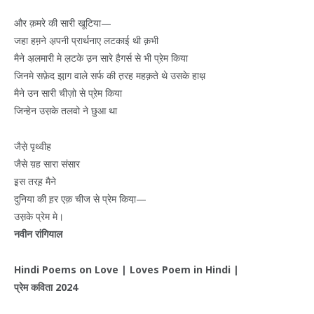
और क़मरे की सारी खूटिया—
जहा हम़ने अ़पनी प्रार्थनाए लटकाई थी क़भी
मैने अ़लमारी मे ल़टके उ़न सारे हैगर्स से भी प्रे़म किया
जिनमे सफ़ेद झा़ग वाले सर्फ की त़रह महक़ते थे उसके हाथ़
मैने उन सारी चीज़ो से प्रे़म किया
जिन्हेन उस़के तलवो ने छुआ था
जैसे़ पृथ्वीह
जैसे य़ह सारा संसार
इ़स तरह़ मैने
दुनिया की ह़र एक़ चीज से प्रेम किया़—
उस़के प्रेम मे।
नवीन
रांगियाल
Hindi Poems on Love | Loves Poem in Hindi |
प्रेम
कविता
2024