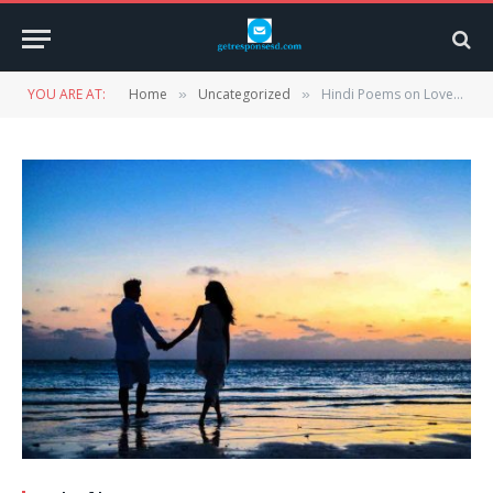
YOU ARE AT:
Home
Uncategorized
Hindi Poems on Love | Loves Poem in Hindi | प्रेम कविता 2024
»
»