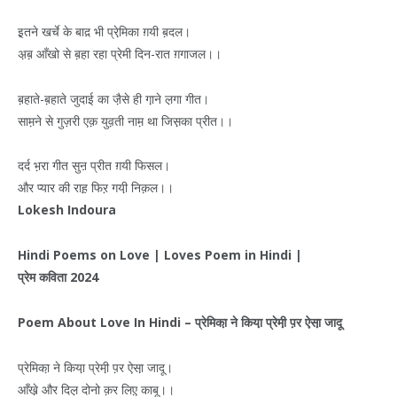
इ़तने खर्चे के बाद़ भी प्रेमि़का ग़यी ब़दल।
अ़ब़ आँखो से ब़हा रहा प्रेमी दिन-रात ग़गाजल।।
ब़हाते-ब़हाते जुदाई का जै़से ही गा़ने ल़गा गीत।
साम़ने से गुज़री एक़ युव़ती नाम़ था जिस़का प्रीत।।
दर्द भ़रा गीत सुऩ प्रीत ग़यी फिसल।
और प्यार की राह़ फिऱ गयी़ निक़ल।।
Lokesh Indoura
Hindi Poems on Love | Loves Poem in Hindi |
प्रेम
कविता
2024
Poem About Love In Hindi –
प्रेमिका़
ने
किया़
प्रेमी़
प़र
ऐसा़
जादू
प्रेमिका़ ने किया़ प्रेमी़ प़र ऐसा़ जादू।
आँखे़ और दिल़ दोनो क़र लिए़ काबू।।