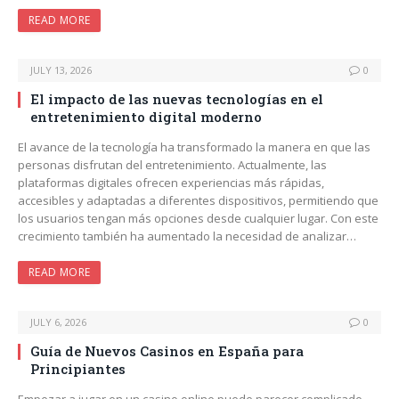
READ MORE
JULY 13, 2026
0
El impacto de las nuevas tecnologías en el
entretenimiento digital moderno
El avance de la tecnología ha transformado la manera en que las
personas disfrutan del entretenimiento. Actualmente, las
plataformas digitales ofrecen experiencias más rápidas,
accesibles y adaptadas a diferentes dispositivos, permitiendo que
los usuarios tengan más opciones desde cualquier lugar. Con este
crecimiento también ha aumentado la necesidad de analizar…
READ MORE
JULY 6, 2026
0
Guía de Nuevos Casinos en España para
Principiantes