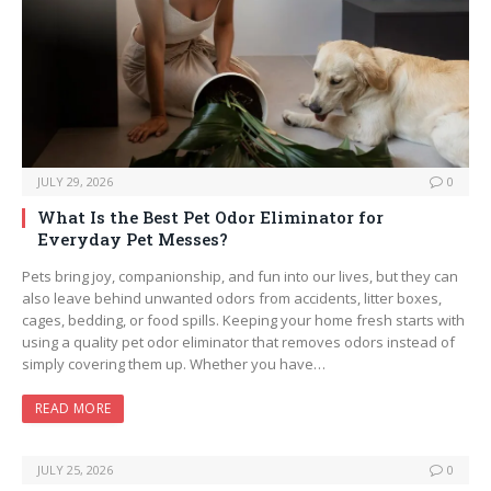
JULY 29, 2026
0
What Is the Best Pet Odor Eliminator for
Everyday Pet Messes?
Pets bring joy, companionship, and fun into our lives, but they can
also leave behind unwanted odors from accidents, litter boxes,
cages, bedding, or food spills. Keeping your home fresh starts with
using a quality pet odor eliminator that removes odors instead of
simply covering them up. Whether you have…
READ MORE
JULY 25, 2026
0