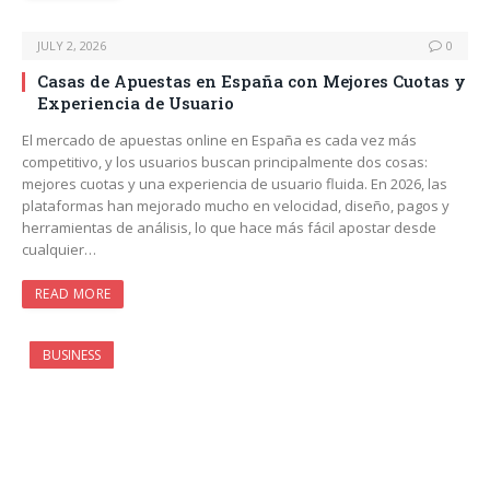
JULY 2, 2026
0
Casas de Apuestas en España con Mejores Cuotas y
Experiencia de Usuario
El mercado de apuestas online en España es cada vez más
competitivo, y los usuarios buscan principalmente dos cosas:
mejores cuotas y una experiencia de usuario fluida. En 2026, las
plataformas han mejorado mucho en velocidad, diseño, pagos y
herramientas de análisis, lo que hace más fácil apostar desde
cualquier…
READ MORE
BUSINESS