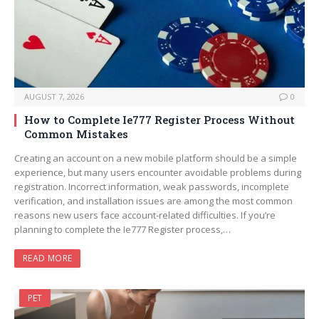
AUGUST 7, 2026
0
How to Complete Ie777 Register Process Without
Common Mistakes
Creating an account on a new mobile platform should be a simple
experience, but many users encounter avoidable problems during
registration. Incorrect information, weak passwords, incomplete
verification, and installation issues are among the most common
reasons new users face account-related difficulties. If you’re
planning to complete the Ie777 Register process,…
READ MORE
PET